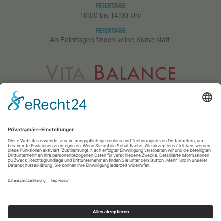
FEIERTAGE
10:00 bis 14:00 Uhr
FEIERTAGE
An Feiertagen finden keine Kurse statt.
Vita Balance GmbH
Meerfeldstr. 73
68163 Mannheim
0621 83 25 433
info@vitabalance-ma.de