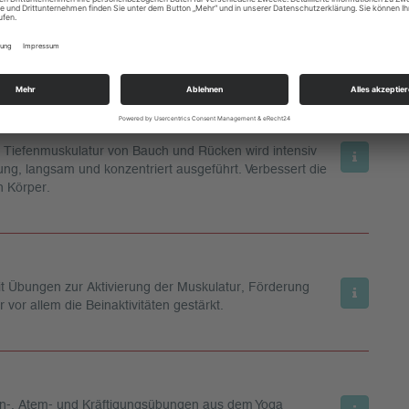
räftigung der Beckenboden Muskulatur kombiniert mit
der Rückenmuskulatur. Basis für eine gute Haltung.
ie Tiefenmuskulatur von Bauch und Rücken wird intensiv
g, langsam und konzentriert ausgeführt. Verbessert die
n Körper.
Mit Übungen zur Aktivierung der Muskulatur, Förderung
vor allem die Beinaktivitäten gestärkt.
ehn-, Atem- und Kräftigungsübungen aus dem Yoga