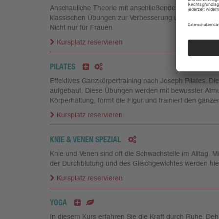
Anschauliche Theorie mit anschließender selektiver K
klassischen Übungen zur Verbesserung und Kräftigung 
Nicht nur für Frauen.
Kursplatz reservieren
PILATES
Effektives Ganzkörpertraining nach Joseph Pilates. D
aufgebaut. Diese Übungen werden mit bewusster Atmun
Körperhaltung, formt die Figur und trainiert den ganze
Kursplatz reservieren
KNIE & VENEN SPEZIAL
Knie und Venen sind oft die Schwachstelle im Alltag. 
der Durchblutung und des Gleichgewichtes werden hier 
Kursplatz reservieren
YOGA
In diesem Kurs erfahren Sie die Kraft durch Ruhe. D