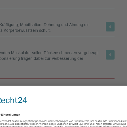
h Kräftigung, Mobilisation, Dehnung und Atmung die
das Körperbewusstsein schult.
erenden Muskulatur sollen Rückenschmerzen vorgebeugt
bilisierung tragen dabei zur Verbesserung der
kenmuskulatur mit verschiedenen Kleingeräten wie
ng- und Entspannungsübungen zum Ausklang der Stunde.
ENTEN