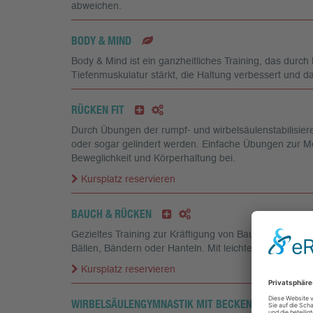
abweichen.
BODY & MIND
Body & Mind ist ein ganzheitliches Training, das durc
Tiefenmuskulatur stärkt, die Haltung verbessert und 
RÜCKEN FIT
Durch Übungen der rumpf- und wirbelsäulenstabilisi
oder sogar gelindert werden. Einfache Übungen zur Mo
Beweglichkeit und Körperhaltung bei.
Kursplatz reservieren
BAUCH & RÜCKEN
Gezieltes Training zur Kräftigung von Bauch- und Rüc
Bällen, Bändern oder Hanteln. Mit leichten Stretchi
Kursplatz reservieren
WIRBELSÄULENGYMNASTIK MIT BECKENBODENELEM