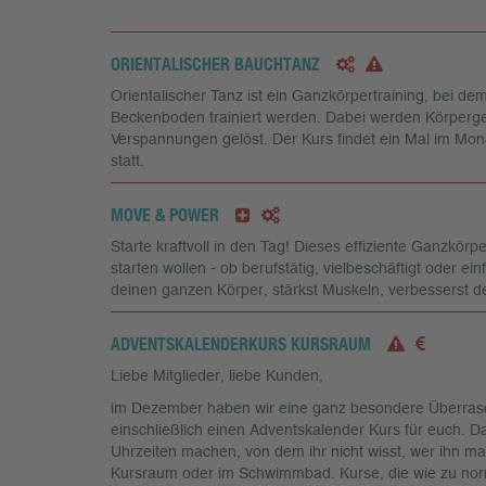
ORIENTALISCHER BAUCHTANZ
Orientalischer Tanz ist ein Ganzkörpertraining, bei d
Beckenboden trainiert werden. Dabei werden Körpergef
Verspannungen gelöst. Der Kurs findet ein Mal im Mo
statt.
MOVE & POWER
Starte kraftvoll in den Tag! Dieses effiziente Ganzkörper
starten wollen - ob berufstätig, vielbeschäftigt oder ein
deinen ganzen Körper, stärkst Muskeln, verbesserst dei
ADVENTSKALENDERKURS KURSRAUM
Liebe Mitglieder, liebe Kunden,
im Dezember haben wir eine ganz besondere Überrasc
einschließlich einen Adventskalender Kurs für euch. D
Uhrzeiten machen, von dem ihr nicht wisst, wer ihn m
Kursraum oder im Schwimmbad. Kurse, die wie zu norm