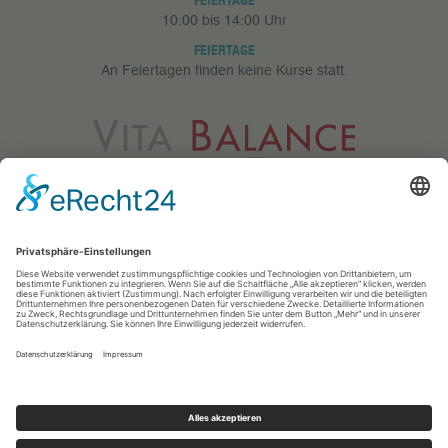
FEIERTAGE
10:00 bis 14:00 Uhr
FEIERTAGE
An Feiertagen finden keine Kurse statt.
Vita Balance GmbH
Meerfeldstr. 73
68163 Mannheim
0621 83 25 433
info@vitabalance-ma.de
© 2018 · Vita Balance · Medical Fitness & Medical Wellness