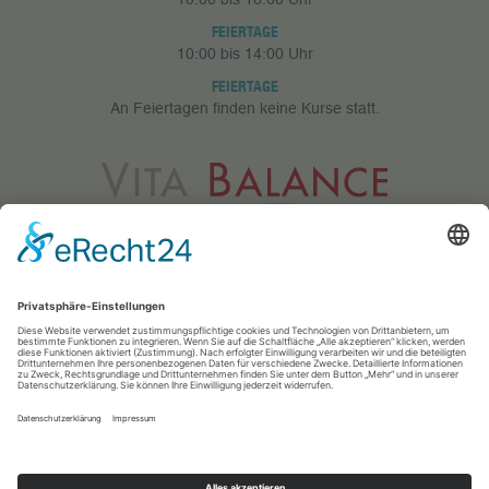
FEIERTAGE
10:00 bis 14:00 Uhr
FEIERTAGE
An Feiertagen finden keine Kurse statt.
Vita Balance GmbH
Meerfeldstr. 73
68163 Mannheim
0621 83 25 433
info@vitabalance-ma.de