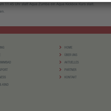
m 11:45 Uhr statt Aqua Zumba ein Aqua Kickbox Kurs statt.
en.
ING
HOME
E
ÜBER UNS
IMMBAD
AKTUELLES
SPORT
PARTNER
NESS
KONTAKT
& KIND