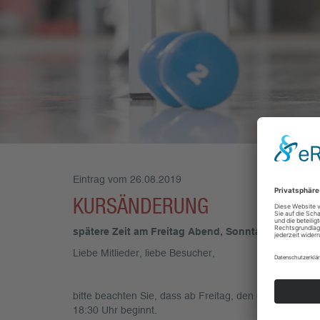
Eintrag vom 26.08.2019
KURSÄNDERUNG
spätere Zeit am Freitag Abend, Sonntag Aqua Kic
Liebe Mitlieder, liebe Besucher,
bitte beachten Sie, dass ab Freitag, den 06. Septemb
18:30 Uhr beginnt.