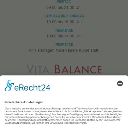
FREITAG
09:00 bis 21:00 Uhr
SAMSTAG UND SONNTAG
10:00 bis 16:00 Uhr
FEIERTAGE
10:00 bis 14:00 Uhr
FEIERTAGE
An Feiertagen finden keine Kurse statt.
Vita Balance GmbH
Meerfeldstr. 73
68163 Mannheim
0621 83 25 433
info@vitabalance-ma.de