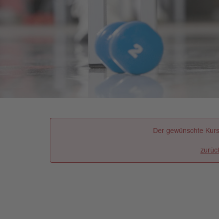
Der gewünschte Kurs
zurüc