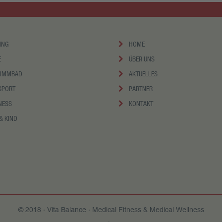
ING
HOME
E
ÜBER UNS
IMMBAD
AKTUELLES
SPORT
PARTNER
NESS
KONTAKT
& KIND
© 2018 · Vita Balance · Medical Fitness & Medical Wellness